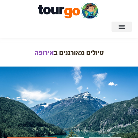
חדש: TourgoAI
טיולים מאורגנים ב
אירופה