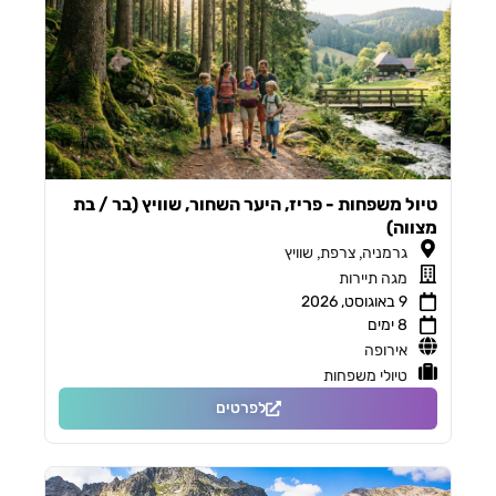
טיול משפחות - פריז, היער השחור, שוויץ (בר / בת
מצווה)
,
,
גרמניה
צרפת
שוויץ
מגה תיירות
9 באוגוסט, 2026
8 ימים
אירופה
טיולי משפחות
לפרטים