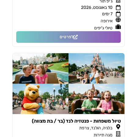
ג'יפ תור
10 באוגוסט, 2026
7 ימים
אירופה
טיולי ג'יפים
לפרטים
firstName
טיול משפחות - פנטזיה לנד (בר / בת מצווה)
email
,
,
בלגיה
הולנד
צרפת
מגה תיירות