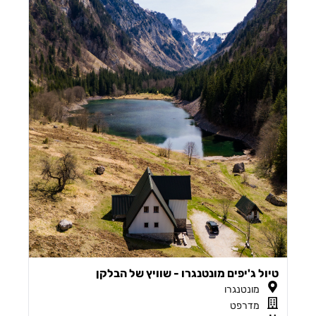
טיול ג'יפים מונטנגרו - שוויץ של הבלקן
מונטנגרו
מדרפט