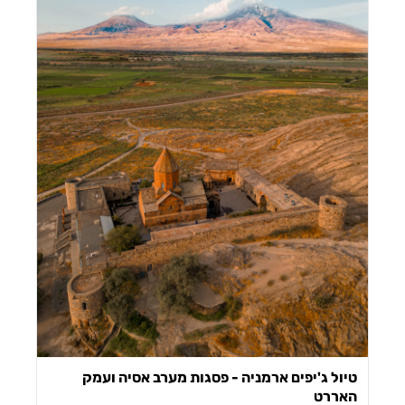
טיול ג'יפים ארמניה - פסגות מערב אסיה ועמק
האררט